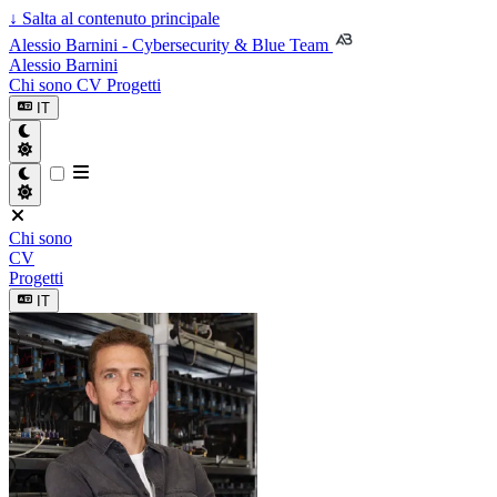
↓
Salta al contenuto principale
Alessio Barnini - Cybersecurity & Blue Team
Alessio Barnini
Chi sono
CV
Progetti
IT
Chi sono
CV
Progetti
IT